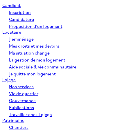
Candidat
Inscription
Candidature
Proposition d’un logement
Locataire
J’emménage
Mes droits et mes devoirs
Ma situation change
La gestion de mon logement
Aide sociale & vie communautaire
Je quitte mon logement
Lojega
Nos services
Vie de quartier
Gouvernance
Publications
Travailler chez Lojega
Patrimoine
Chantiers