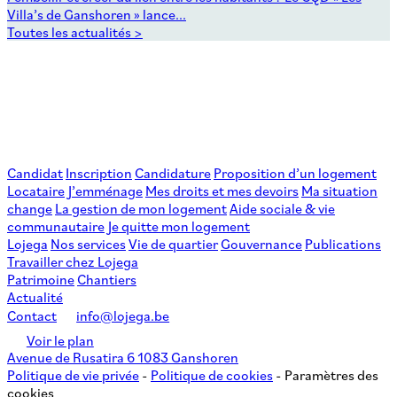
Villa’s de Ganshoren » lance...
Toutes les actualités >
Candidat
Inscription
Candidature
Proposition d’un logement
Locataire
J’emménage
Mes droits et mes devoirs
Ma situation
change
La gestion de mon logement
Aide sociale & vie
communautaire
Je quitte mon logement
Lojega
Nos services
Vie de quartier
Gouvernance
Publications
Travailler chez Lojega
Patrimoine
Chantiers
Actualité
Contact
info@lojega.be
Voir le plan
Avenue de Rusatira 6 1083 Ganshoren
Politique de vie privée
-
Politique de cookies
-
Paramètres des
cookies