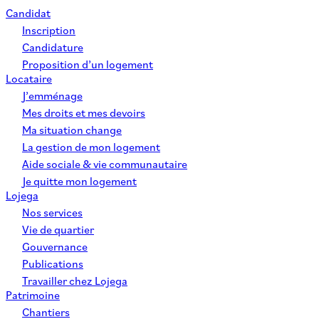
Candidat
Inscription
Candidature
Proposition d’un logement
Locataire
J’emménage
Mes droits et mes devoirs
Ma situation change
La gestion de mon logement
Aide sociale & vie communautaire
Je quitte mon logement
Lojega
Nos services
Vie de quartier
Gouvernance
Publications
Travailler chez Lojega
Patrimoine
Chantiers