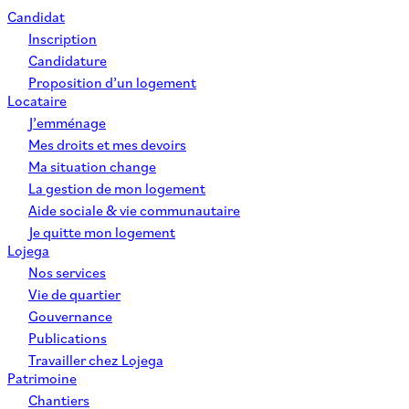
Candidat
Inscription
Candidature
Proposition d’un logement
Locataire
J’emménage
Mes droits et mes devoirs
Ma situation change
La gestion de mon logement
Aide sociale & vie communautaire
Je quitte mon logement
Lojega
Nos services
Vie de quartier
Gouvernance
Publications
Travailler chez Lojega
Patrimoine
Chantiers