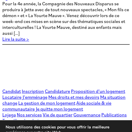
Pour la 4e année, la Compagnie des Nouveaux Disparus se
produira à Jette avec de tout nouveaux spectacles, « Mon fils ce
démon » et « La Yourte Mauve ». Venez découvrir lors de ce
week-end ces mises en scène sur des thématiques sociales et
interculturelles ! La Yourte Mauve, destiné aux enfants mais
aussi […]
Lire la suite >
Candidat
Inscription
Candidature
Proposition d’un logement
Locataire
J’emménage
Mes droits et mes devoirs
Ma situation
change
La gestion de mon logement
Aide sociale & vie
communautaire
Je quitte mon logement
Lojega
Nos services
Vie de quartier
Gouvernance
Publications
Travailler chez Lojega
Patrimoine
Chantiers
Nous utilisons des cookies pour vous offrir la meilleure