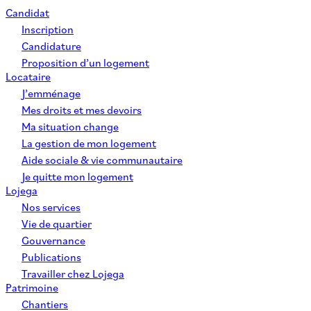
Candidat
Inscription
Candidature
Proposition d’un logement
Locataire
J’emménage
Mes droits et mes devoirs
Ma situation change
La gestion de mon logement
Aide sociale & vie communautaire
Je quitte mon logement
Lojega
Nos services
Vie de quartier
Gouvernance
Publications
Travailler chez Lojega
Patrimoine
Chantiers