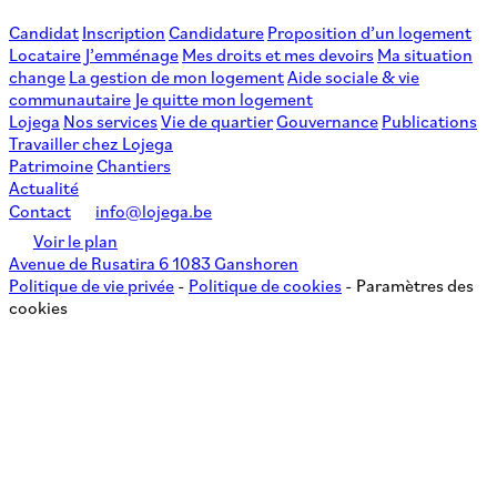
Candidat
Inscription
Candidature
Proposition d’un logement
Locataire
J’emménage
Mes droits et mes devoirs
Ma situation
change
La gestion de mon logement
Aide sociale & vie
communautaire
Je quitte mon logement
Lojega
Nos services
Vie de quartier
Gouvernance
Publications
Travailler chez Lojega
Patrimoine
Chantiers
Actualité
Contact
info@lojega.be
Voir le plan
Avenue de Rusatira 6 1083 Ganshoren
Politique de vie privée
-
Politique de cookies
-
Paramètres des
cookies