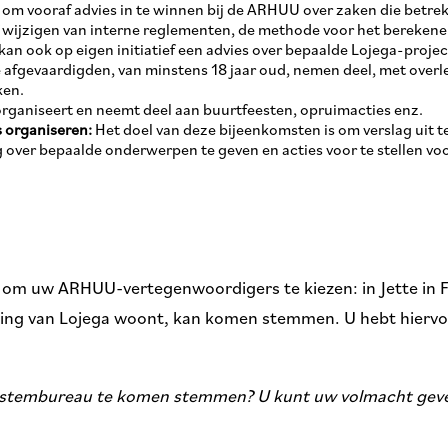
t om vooraf advies in te winnen bij de ARHUU over zaken die betr
ijzigen van interne reglementen, de methode voor het berekenen
n ook op eigen initiatief een advies over bepaalde Lojega-proje
afgevaardigden, van minstens 18 jaar oud, nemen deel, met overl
ken.
aniseert en neemt deel aan buurtfeesten, opruimacties enz.
s organiseren:
Het doel van deze bijeenkomsten is om verslag uit 
over bepaalde onderwerpen te geven en acties voor te stellen vo
 om uw ARHUU-vertegenwoordigers te kiezen: in Jette in F
woning van Lojega woont, kan komen stemmen. U hebt hierv
het stembureau te komen stemmen? U kunt uw volmacht gev