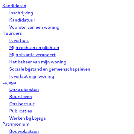
Kandidaten
Inschrijving
Kandidatuur
Voorstel van een woning
Huurders
Ik verhuis
Mijn rechten en plichten
Mijn situatie verandert
Het beheer van mijn woning
Sociale bijstand en gemeenschapsleven
Ik verlaat mijn woning
Lojega
Onze diensten
Buurtleven
Ons bestuur
Publicaties
Werken bij Lojega
Patrimonium
Bouwplaatsen