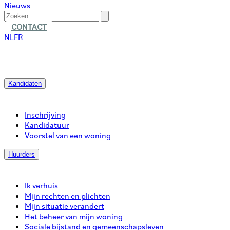
Nieuws
CONTACT
NL
FR
Kandidaten
Inschrijving
Kandidatuur
Voorstel van een woning
Huurders
Ik verhuis
Mijn rechten en plichten
Mijn situatie verandert
Het beheer van mijn woning
Sociale bijstand en gemeenschapsleven