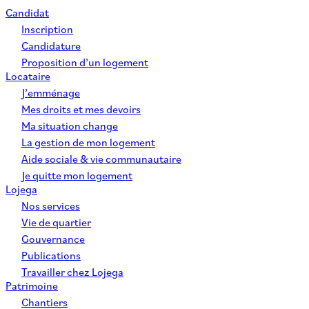
Candidat
Inscription
Candidature
Proposition d’un logement
Locataire
J’emménage
Mes droits et mes devoirs
Ma situation change
La gestion de mon logement
Aide sociale & vie communautaire
Je quitte mon logement
Lojega
Nos services
Vie de quartier
Gouvernance
Publications
Travailler chez Lojega
Patrimoine
Chantiers