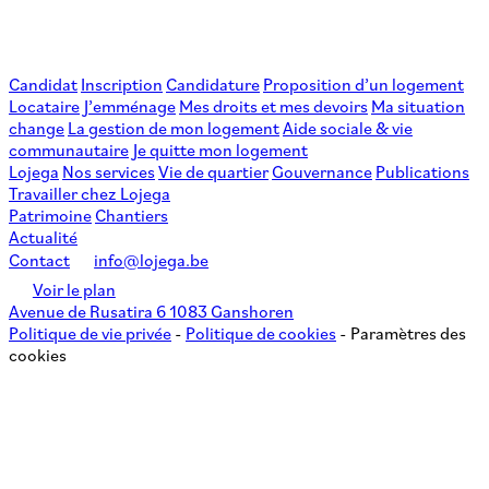
Candidat
Inscription
Candidature
Proposition d’un logement
Locataire
J’emménage
Mes droits et mes devoirs
Ma situation
change
La gestion de mon logement
Aide sociale & vie
communautaire
Je quitte mon logement
Lojega
Nos services
Vie de quartier
Gouvernance
Publications
Travailler chez Lojega
Patrimoine
Chantiers
Actualité
Contact
info@lojega.be
Voir le plan
Avenue de Rusatira 6 1083 Ganshoren
Politique de vie privée
-
Politique de cookies
-
Paramètres des
cookies