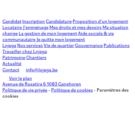
Candidat
Inscription
Candidature
Proposition d’un logement
Locataire
J’emménage
Mes droits et mes devoirs
Ma situation
change
La gestion de mon logement
Aide sociale & vie
communautaire
Je quitte mon logement
Lojega
Nos services
Vie de quartier
Gouvernance
Publications
Travailler chez Lojega
Patrimoine
Chantiers
Actualité
Contact
info@lojega.be
Voir le plan
Avenue de Rusatira 6 1083 Ganshoren
Politique de vie privée
-
Politique de cookies
-
Paramètres des
cookies