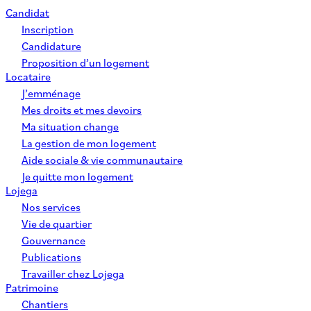
Candidat
Inscription
Candidature
Proposition d’un logement
Locataire
J’emménage
Mes droits et mes devoirs
Ma situation change
La gestion de mon logement
Aide sociale & vie communautaire
Je quitte mon logement
Lojega
Nos services
Vie de quartier
Gouvernance
Publications
Travailler chez Lojega
Patrimoine
Chantiers