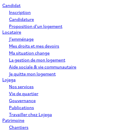
Candidat
Inscription
Candidature
Proposition d’un logement
Locataire
J’emménage
Mes droits et mes devoirs
Ma situation change
La gestion de mon logement
Aide sociale & vie communautaire
Je quitte mon logement
Lojega
Nos services
Vie de quartier
Gouvernance
Publications
Travailler chez Lojega
Patrimoine
Chantiers