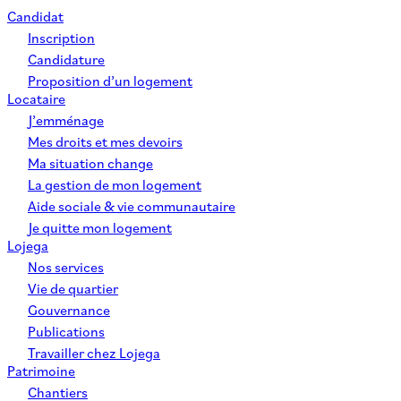
Candidat
Inscription
Candidature
Proposition d’un logement
Locataire
J’emménage
Mes droits et mes devoirs
Ma situation change
La gestion de mon logement
Aide sociale & vie communautaire
Je quitte mon logement
Lojega
Nos services
Vie de quartier
Gouvernance
Publications
Travailler chez Lojega
Patrimoine
Chantiers