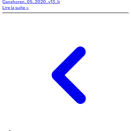
Ganshoren_05_2020_v13_lr
Lire la suite >