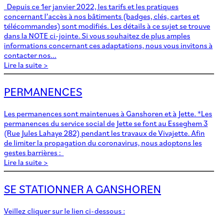
Depuis ce 1er janvier 2022, les tarifs et les pratiques
concernant l’accès à nos bâtiments (badges, clés, cartes et
télécommandes) sont modifiés. Les détails à ce sujet se trouve
dans la NOTE ci-jointe. Si vous souhaitez de plus amples
informations concernant ces adaptations, nous vous invitons à
contacter nos...
Lire la suite >
PERMANENCES
Les permanences sont maintenues à Ganshoren et à Jette. *Les
permanences du service social de Jette se font au Esseghem 3
(Rue Jules Lahaye 282) pendant les travaux de Vivajette. Afin
de limiter la propagation du coronavirus, nous adoptons les
gestes barrières :
Lire la suite >
SE STATIONNER A GANSHOREN
Veillez cliquer sur le lien ci-dessous :