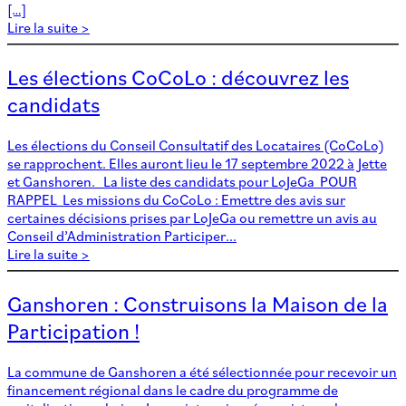
[…]
Lire la suite >
Les élections CoCoLo : découvrez les
candidats
Les élections du Conseil Consultatif des Locataires (CoCoLo)
se rapprochent. Elles auront lieu le 17 septembre 2022 à Jette
et Ganshoren. La liste des candidats pour LoJeGa POUR
RAPPEL Les missions du CoCoLo : Emettre des avis sur
certaines décisions prises par LoJeGa ou remettre un avis au
Conseil d’Administration Participer...
Lire la suite >
Ganshoren : Construisons la Maison de la
Participation !
La commune de Ganshoren a été sélectionnée pour recevoir un
financement régional dans le cadre du programme de