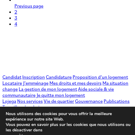
Previous page
2
3
4
Candidat
Inscription
Candidature
Proposition d’un logement
Locataire
J’emménage
Mes droits et mes devoirs
Ma situation
change
La gestion de mon logement
Aide sociale & vie
communautaire
Je quitte mon logement
Lojega
Nos services
Vie de quartier
Gouvernance
Publications
Travailler chez Lojega
Patrimoine
Chantiers
Nous utilisons des cookies pour vous offrir la meilleure
Actualité
expérience sur notre site Web.
Vous pouvez en savoir plus sur les cookies que nous utilisons ou
Contact
info@lojega.be
les désactiver dans
Voir le plan