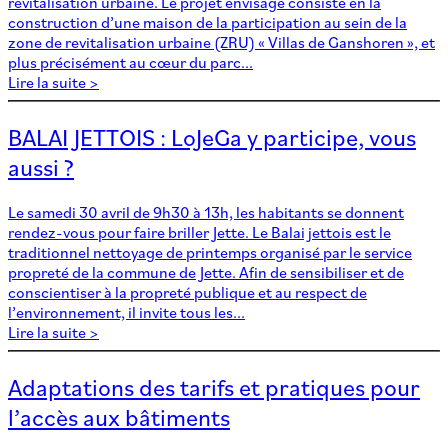
revitalisation urbaine. Le projet envisagé consiste en la
construction d’une maison de la participation au sein de la
zone de revitalisation urbaine (ZRU) « Villas de Ganshoren », et
plus précisément au cœur du parc...
Lire la suite >
BALAI JETTOIS : LoJeGa y participe, vous
aussi ?
Le samedi 30 avril de 9h30 à 13h, les habitants se donnent
rendez-vous pour faire briller Jette. Le Balai jettois est le
traditionnel nettoyage de printemps organisé par le service
propreté de la commune de Jette. Afin de sensibiliser et de
conscientiser à la propreté publique et au respect de
l’environnement, il invite tous les...
Lire la suite >
Adaptations des tarifs et pratiques pour
l’accès aux bâtiments