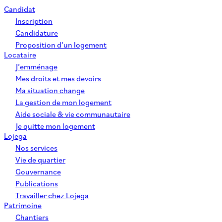
Candidat
Inscription
Candidature
Proposition d’un logement
Locataire
J’emménage
Mes droits et mes devoirs
Ma situation change
La gestion de mon logement
Aide sociale & vie communautaire
Je quitte mon logement
Lojega
Nos services
Vie de quartier
Gouvernance
Publications
Travailler chez Lojega
Patrimoine
Chantiers