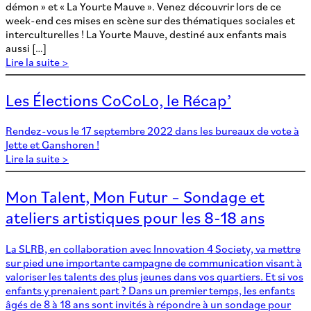
démon » et « La Yourte Mauve ». Venez découvrir lors de ce
week-end ces mises en scène sur des thématiques sociales et
interculturelles ! La Yourte Mauve, destiné aux enfants mais
aussi […]
Lire la suite >
Les Élections CoCoLo, le Récap’
Rendez-vous le 17 septembre 2022 dans les bureaux de vote à
Jette et Ganshoren !
Lire la suite >
Mon Talent, Mon Futur – Sondage et
ateliers artistiques pour les 8-18 ans
La SLRB, en collaboration avec Innovation 4 Society, va mettre
sur pied une importante campagne de communication visant à
valoriser les talents des plus jeunes dans vos quartiers. Et si vos
enfants y prenaient part ? Dans un premier temps, les enfants
âgés de 8 à 18 ans sont invités à répondre à un sondage pour