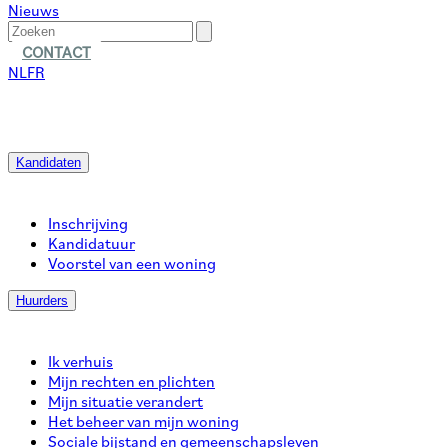
Nieuws
CONTACT
NL
FR
Kandidaten
Inschrijving
Kandidatuur
Voorstel van een woning
Huurders
Ik verhuis
Mijn rechten en plichten
Mijn situatie verandert
Het beheer van mijn woning
Sociale bijstand en gemeenschapsleven