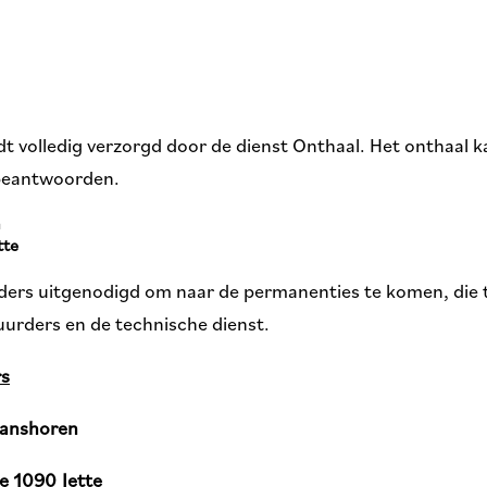
t volledig verzorgd door de dienst Onthaal. Het onthaal
 beantwoorden.
n
tte
ders uitgenodigd om naar de permanenties te komen, die 
uurders en de technische dienst.
rs
Ganshoren
te 1090 Jette