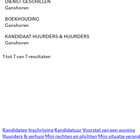
DIENST GESCHILLEN
Ganshoren
BOEKHOUDING
Ganshoren
KANDIDAAT HUURDERS & HUURDERS
Ganshoren
1 tot 7 van 7 resultaten
Kandidaten
Inschrijving
Kandidatuur
Voorstel van een woning
Huurders
Ik verhuis
Mijn rechten en plichten
Mijn situatie veran