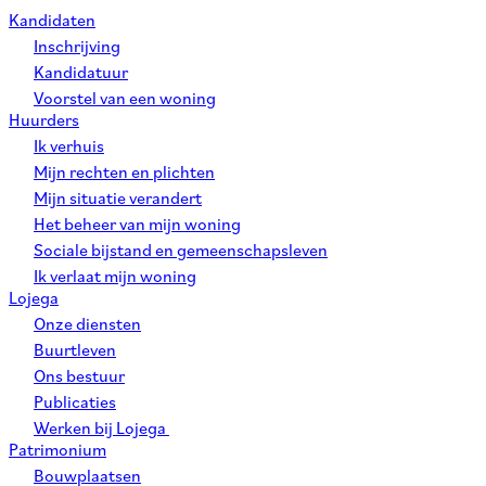
Kandidaten
Inschrijving
Kandidatuur
Voorstel van een woning
Huurders
Ik verhuis
Mijn rechten en plichten
Mijn situatie verandert
Het beheer van mijn woning
Sociale bijstand en gemeenschapsleven
Ik verlaat mijn woning
Lojega
Onze diensten
Buurtleven
Ons bestuur
Publicaties
Werken bij Lojega
Patrimonium
Bouwplaatsen