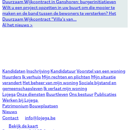
Duurzaam Wijkcontract in Ganshoren: burgerinitiatieven
Wilt u een project opzetten in uw buurt om die mooier te
maken en de band tussen de bewoners te versterken? Het
Duurzaam Wijkcontract “Villa’s van...
Al het nieuws >
Kandidaten
Inschrijving
Kandidatuur
Voorstel van een woning
Huurders
Ik verhuis
Mijn rechten en plichten
Mijn situatie
verandert
Het beheer van mijn woning
Sociale bijstand en
gemeenschapsleven
Ik verlaat mijn woning
Lojega
Onze diensten
Buurtleven
Ons bestuur
Publicaties
Werken bij Lojega
Patrimonium
Bouwplaatsen
Nieuws
Contact
info@lojega.be
Bekijk de kaart