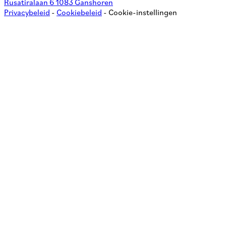
Rusatiralaan 6 1083 Ganshoren
Privacybeleid
-
Cookiebeleid
-
Cookie-instellingen