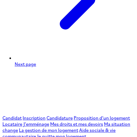
Next page
Candidat
Inscription
Candidature
Proposition d’un logement
Locataire
J’emménage
Mes droits et mes devoirs
Ma situation
change
La gestion de mon logement
Aide sociale & vie
communautaire
Je quitte mon logement