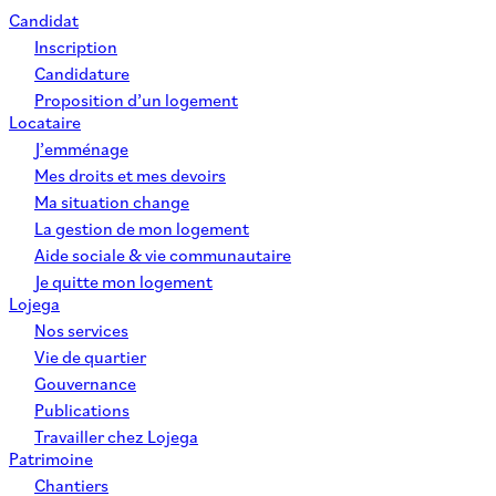
Candidat
Inscription
Candidature
Proposition d’un logement
Locataire
J’emménage
Mes droits et mes devoirs
Ma situation change
La gestion de mon logement
Aide sociale & vie communautaire
Je quitte mon logement
Lojega
Nos services
Vie de quartier
Gouvernance
Publications
Travailler chez Lojega
Patrimoine
Chantiers