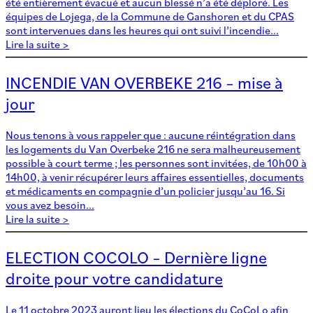
été entièrement évacué et aucun blessé n’a été déploré. Les
équipes de Lojega, de la Commune de Ganshoren et du CPAS
sont intervenues dans les heures qui ont suivi l’incendie...
Lire la suite >
INCENDIE VAN OVERBEKE 216 – mise à
jour
Nous tenons à vous rappeler que : aucune réintégration dans
les logements du Van Overbeke 216 ne sera malheureusement
possible à court terme ; les personnes sont invitées, de 10h00 à
14h00, à venir récupérer leurs affaires essentielles, documents
et médicaments en compagnie d’un policier jusqu’au 16. Si
vous avez besoin...
Lire la suite >
ELECTION COCOLO – Dernière ligne
droite pour votre candidature
Le 11 octobre 2023 auront lieu les élections du CoCoLo afin