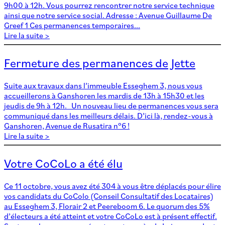
9h00 à 12h. Vous pourrez rencontrer notre service technique
ainsi que notre service social. Adresse : Avenue Guillaume De
Greef 1 Ces permanences temporaires...
Lire la suite >
Fermeture des permanences de Jette
Suite aux travaux dans l’immeuble Esseghem 3, nous vous
accueillerons à Ganshoren les mardis de 13h à 15h30 et les
jeudis de 9h à 12h. Un nouveau lieu de permanences vous sera
communiqué dans les meilleurs délais. D’ici là, rendez-vous à
Ganshoren, Avenue de Rusatira n°6 !
Lire la suite >
Votre CoCoLo a été élu
Ce 11 octobre, vous avez été 304 à vous être déplacés pour élire
vos candidats du CoColo (Conseil Consultatif des Locataires)
au Esseghem 3, Florair 2 et Peereboom 6. Le quorum des 5%
d’électeurs a été atteint et votre CoCoLo est à présent effectif.