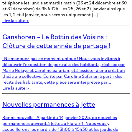
téléphone les lundis et mardis matin (23 et 24 décembre et 30
et 31 décembre) de 9h à 12h. Les 25, 26 et 27 janvier ainsi que
les 1, 2 et 3 janvier, nous serons uniquement […]
Lire la suite >
Ganshoren – Le Bottin des Voisins :
Clôture de cette année de partage !
Ne manquez pas ce moment unique ! Nous vous invitons à
découvrir l’exposition de portraits des habitants, réalisée par
Marie Ndiaye et Caroline Safarian, et à assister à une création
théâtrale collective. Écrite par Caroline Safarian à partir des
récits des habitants, cette pièce sera interprétée par...
Lire la suite >
Nouvelles permanences à Jette
Bonne nouvelle ! A partir du 14 janvier 2025, de nouvelles
permanences ouvrent à Jette au Florair 1. Nous vous y
accueillerons les mardis de 13h00 à 15h30 et les jeudis de