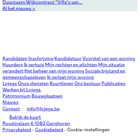
Duurzaam Wijkcontract “Villa’s van...
Al het nieuws >
Kandidaten
Inschrijving
Kandidatuur
Voorstel van een woning
Huurders
Ik verhuis
Mijn rechten en plichten
Mijn situatie
verandert
Het beheer van mijn woning
Sociale bijstand en
gemeenschapsleven
Ik verlaat mijn woning
Lojega
Onze diensten
Buurtleven
Ons bestuur
Publicaties
Werken bij Lojega
Patrimonium
Bouwplaatsen
Nieuws
Contact
info@lojega.be
Bekijk de kaart
Rusatiralaan 6 1083 Ganshoren
Privacybeleid
-
Cookiebeleid
-
Cookie-instellingen