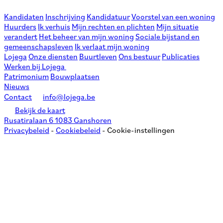
Kandidaten
Inschrijving
Kandidatuur
Voorstel van een woning
Huurders
Ik verhuis
Mijn rechten en plichten
Mijn situatie
verandert
Het beheer van mijn woning
Sociale bijstand en
gemeenschapsleven
Ik verlaat mijn woning
Lojega
Onze diensten
Buurtleven
Ons bestuur
Publicaties
Werken bij Lojega
Patrimonium
Bouwplaatsen
Nieuws
Contact
info@lojega.be
Bekijk de kaart
Rusatiralaan 6 1083 Ganshoren
Privacybeleid
-
Cookiebeleid
-
Cookie-instellingen