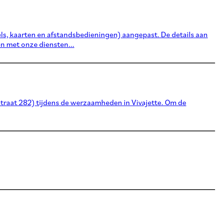
ls, kaarten en afstandsbedieningen) aangepast. De details aan
n met onze diensten...
estraat 282) tijdens de werzaamheden in Vivajette. Om de