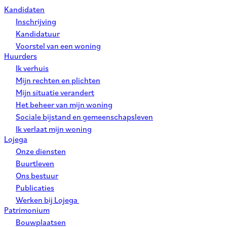
Kandidaten
Inschrijving
Kandidatuur
Voorstel van een woning
Huurders
Ik verhuis
Mijn rechten en plichten
Mijn situatie verandert
Het beheer van mijn woning
Sociale bijstand en gemeenschapsleven
Ik verlaat mijn woning
Lojega
Onze diensten
Buurtleven
Ons bestuur
Publicaties
Werken bij Lojega
Patrimonium
Bouwplaatsen