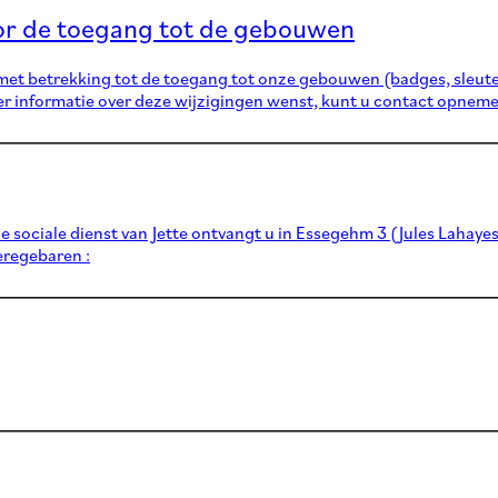
oor de toegang tot de gebouwen
met betrekking tot de toegang tot onze gebouwen (badges, sleute
 informatie over deze wijzigingen wenst, kunt u contact opneme
De sociale dienst van Jette ontvangt u in Essegehm 3 (Jules Lahay
èregebaren :