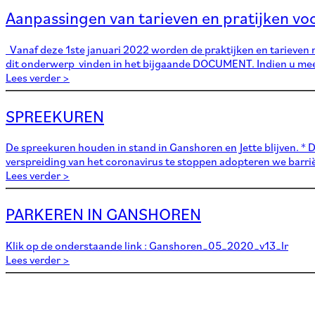
Aanpassingen van tarieven en pratijken v
Vanaf deze 1ste januari 2022 worden de praktijken en tarieven 
dit onderwerp vinden in het bijgaande DOCUMENT. Indien u meer
Lees verder >
SPREEKUREN
De spreekuren houden in stand in Ganshoren en Jette blijven. * 
verspreiding van het coronavirus te stoppen adopteren we barri
Lees verder >
PARKEREN IN GANSHOREN
Klik op de onderstaande link : Ganshoren_05_2020_v13_lr
Lees verder >