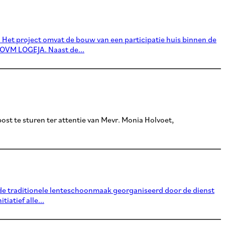
Het project omvat de bouw van een participatie huis binnen de
 OVM LOGEJA. Naast de...
ost te sturen ter attentie van Mevr. Monia Holvoet,
s de traditionele lenteschoonmaak georganiseerd door de dienst
atief alle...