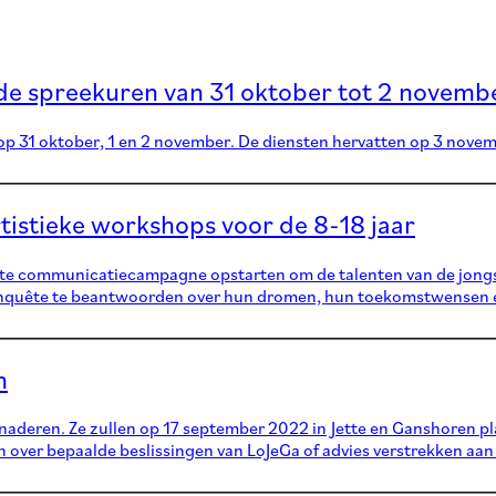
n de spreekuren van 31 oktober tot 2 novem
 op 31 oktober, 1 en 2 november. De diensten hervatten op 3 nove
tistieke workshops voor de 8-18 jaar
te communicatiecampagne opstarten om de talenten van de jongst
nquête te beantwoorden over hun dromen, hun toekomstwensen en
n
deren. Ze zullen op 17 september 2022 in Jette en Ganshoren pla
ver bepaalde beslissingen van LoJeGa of advies verstrekken aan 