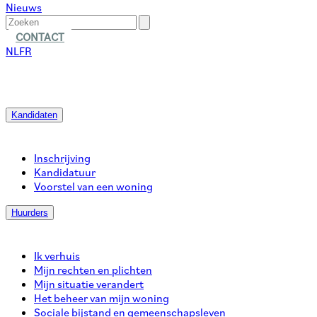
Nieuws
CONTACT
NL
FR
Kandidaten
Inschrijving
Kandidatuur
Voorstel van een woning
Huurders
Ik verhuis
Mijn rechten en plichten
Mijn situatie verandert
Het beheer van mijn woning
Sociale bijstand en gemeenschapsleven