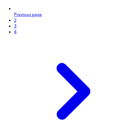
Previous page
2
3
4