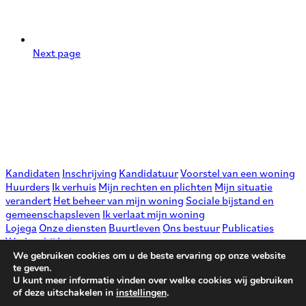
Next page
Kandidaten
Inschrijving
Kandidatuur
Voorstel van een woning
Huurders
Ik verhuis
Mijn rechten en plichten
Mijn situatie
verandert
Het beheer van mijn woning
Sociale bijstand en
gemeenschapsleven
Ik verlaat mijn woning
Lojega
Onze diensten
Buurtleven
Ons bestuur
Publicaties
Werken bij Lojega
Patrimonium
Bouwplaatsen
We gebruiken cookies om u de beste ervaring op onze website
Nieuws
te geven.
U kunt meer informatie vinden over welke cookies wij gebruiken
Contact
info@lojega.be
of deze uitschakelen in
instellingen
.
Bekijk de kaart