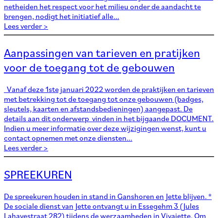
netheiden het respect voor het milieu onder de aandacht te
brengen, nodigt het initiatief alle...
Lees verder >
Aanpassingen van tarieven en pratijken
voor de toegang tot de gebouwen
Vanaf deze 1ste januari 2022 worden de praktijken en tarieven
met betrekking tot de toegang tot onze gebouwen (badges,
sleutels, kaarten en afstandsbedieningen) aangepast. De
details aan dit onderwerp vinden in het bijgaande DOCUMENT.
Indien u meer informatie over deze wijzigingen wenst, kunt u
contact opnemen met onze diensten...
Lees verder >
SPREEKUREN
De spreekuren houden in stand in Ganshoren en Jette blijven. *
De sociale dienst van Jette ontvangt u in Essegehm 3 (Jules
Lahayestraat 282) tijdens de werzaamheden in Vivajette. Om