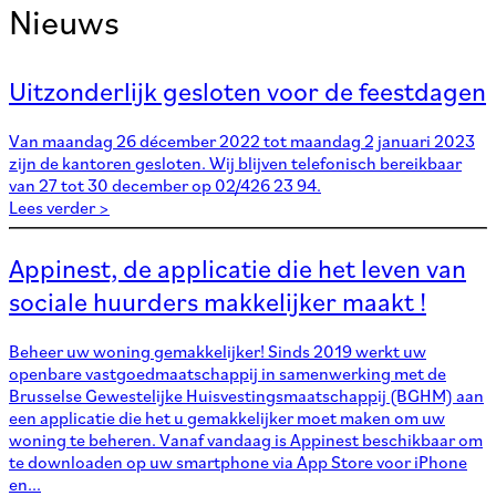
Nieuws
Uitzonderlijk gesloten voor de feestdagen
Van maandag 26 décember 2022 tot maandag 2 januari 2023
zijn de kantoren gesloten. Wij blijven telefonisch bereikbaar
van 27 tot 30 december op 02/426 23 94.
Lees verder >
Appinest, de applicatie die het leven van
sociale huurders makkelijker maakt !
Beheer uw woning gemakkelijker! Sinds 2019 werkt uw
openbare vastgoedmaatschappij in samenwerking met de
Brusselse Gewestelijke Huisvestingsmaatschappij (BGHM) aan
een applicatie die het u gemakkelijker moet maken om uw
woning te beheren. Vanaf vandaag is Appinest beschikbaar om
te downloaden op uw smartphone via App Store voor iPhone
en...