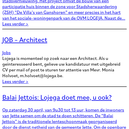
stadsvernieuwing. Het project omvat de bouw van een
participatie huis binnen de zone voor Stadsherwaardering
(ZSH) “De Villa’s van Ganshoren” en meer precies in het hart
van het sociale-woningenpark van de OVM LOGEJA. Naast de...
Lees verder >
JOB – Architect
Jobs
Lojega is momenteel op zoek naar een Architect. Als u
geïnteresseerd bent, gelieve uw kandidatuur met uitgebreid
CV per mail of post te sturen ter attentie van Mevr. Monia
Holvoet, m.holvoet@lojega.be.
Lees verder >
Balai Jettois: Lojega doet mee, u ook?
Op zaterdag 30 april, van 9u30 tot 13 uur, komen de inwoners
van Jette samen om de stad te doen schitteren. De “Balai
Jettois” is de traditionele lenteschoonmaak georganiseerd
door de dienst netheid van de gemeente Jette. Om de openbare